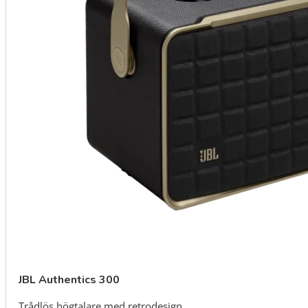
JBL Authentics 300
Trådlös högtalare med retrodesign