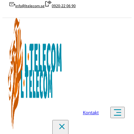
info@ltelecom.se
0920-22 06 90
Kontakt