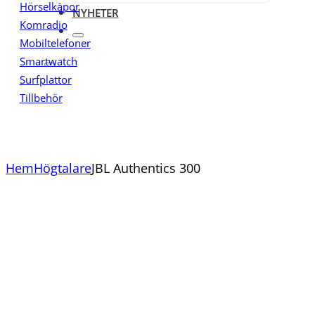
Hörselkåpor
NYHETER
Komradio
Mobiltelefoner
Smartwatch
Surfplattor
Tillbehör
Hem
Högtalare
JBL Authentics 300