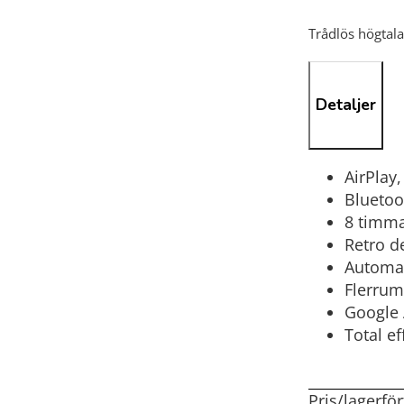
Trådlös högtal
Detaljer
AirPlay
Bluetoo
8 timma
Retro d
Automat
Flerru
Google 
Total ef
Pris/lagerfö