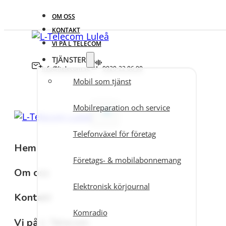
OM OSS
KONTAKT
VI PÅ L TELECOM
TJÄNSTER
info@ltelecom.se
0920-22 06 90
Mobil som tjänst
Mobilreparation och service
Telefonväxel för företag
Hem
Företags- & mobilabonnemang
Om oss
Elektronisk körjournal
Kontakt
Komradio
Vi på L Telecom