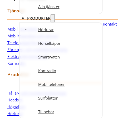
Alla tjänster
Tjänster
PRODUKTER
Kontakt
Mobil som tjänst
Hörlurar
Mobilreparation och service
Telefonväxel för företag
Hörselkåpor
Företags- och mobilabonnemang
Elektronisk körjournal
Smartwatch
Komradio
Komradio
Produkter
Mobiltelefoner
Hållare och monteringslösningar
Surfplattor
Headset
Högtalare
Tillbehör
Hörlurar