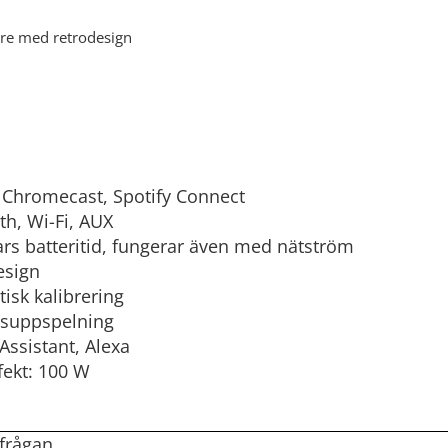
are med retrodesign
, Chromecast, Spotify Connect
th, Wi-Fi, AUX
rs batteritid, fungerar även med nätström
esign
isk kalibrering
msuppspelning
Assistant, Alexa
fekt: 100 W
rfrågan