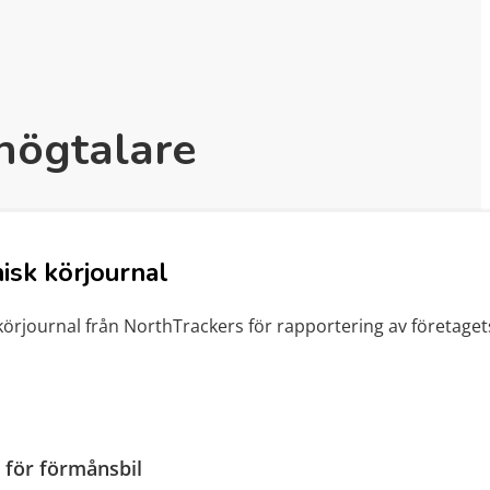
 högtalare
isk körjournal
körjournal från NorthTrackers för rapportering av företage
 för förmånsbil