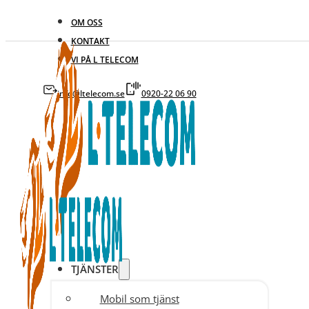
OM OSS
KONTAKT
VI PÅ L TELECOM
info@ltelecom.se
0920-22 06 90
TJÄNSTER
Mobil som tjänst