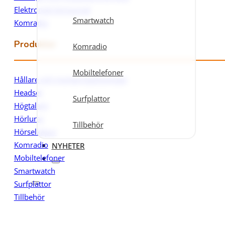
Elektronisk körjournal
Smartwatch
Komradio
Produkter
Komradio
Mobiltelefoner
Hållare och monteringslösningar
Headset
Surfplattor
Högtalare
Hörlurar
Tillbehör
Hörselkåpor
Komradio
NYHETER
Mobiltelefoner
Smartwatch
Surfplattor
Tillbehör