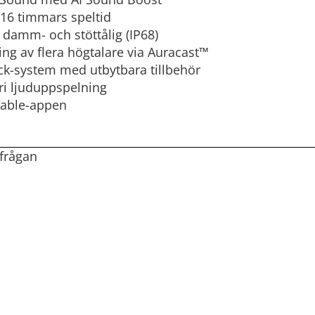
l 16 timmars speltid
, damm- och stöttålig (IP68)
ing av flera högtalare via Auracast™
k-system med utbytbara tillbehör
fri ljuduppspelning
table-appen
rfrågan