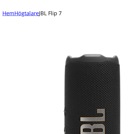
Hem
Högtalare
JBL Flip 7