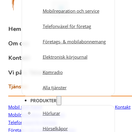
Mobilreparation och service
Telefonväxel för företag
Hem
Företags- & mobilabonnemang
Om oss
Elektronisk körjournal
Kontakt
Vi på L Telecom
Komradio
Tjänster
Alla tjänster
PRODUKTER
Kontakt
Mobil som tjänst
Hörlurar
Mobilreparation och service
Telefonväxel för företag
Hörselkåpor
Företags- och mobilabonnemang