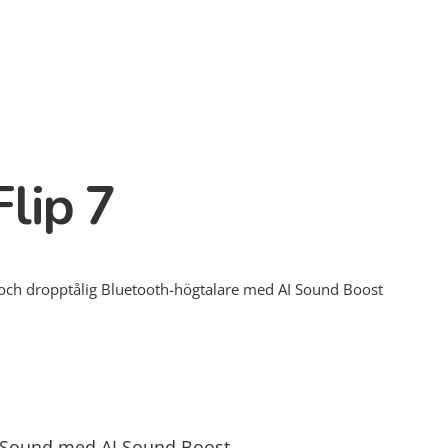
Flip 7
 och dropptålig Bluetooth-högtalare med AI Sound Boost
 Sound med AI Sound Boost