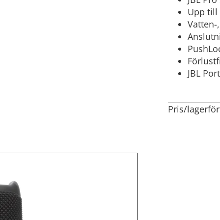
Upp til
Vatten-
Anslutn
PushLoc
Förlust
JBL Por
Pris/lagerfö