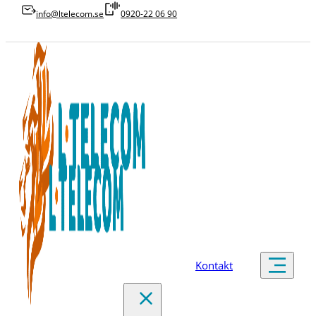
info@ltelecom.se
0920-22 06 90
Kontakt