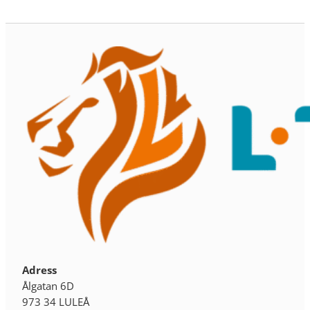
Adress
Ålgatan 6D
973 34 LULEÅ