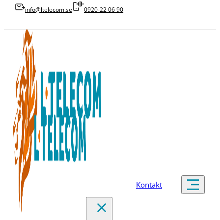
info@ltelecom.se
0920-22 06 90
Kontakt