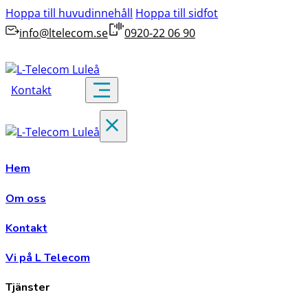
Hoppa till huvudinnehåll
Hoppa till sidfot
info@ltelecom.se
0920-22 06 90
Kontakt
Hem
Om oss
Kontakt
Vi på L Telecom
Tjänster