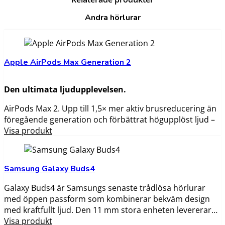
Andra hörlurar
Apple AirPods Max Generation 2
Den ultimata ljudupplevelsen.
AirPods Max 2. Upp till 1,5× mer aktiv brusreducering än
föregående generation och förbättrat högupplöst ljud –
det här är den ultimata ljudupplevelsen med over ear-
Visa produkt
hörlurar.
Samsung Galaxy Buds4
Galaxy Buds4 är Samsungs senaste trådlösa hörlurar
med öppen passform som kombinerar bekväm design
med kraftfullt ljud. Den 11 mm stora enheten levererar
Hi-Fi-ljud med stöd för 24-bitars upplösning, medan
Visa produkt