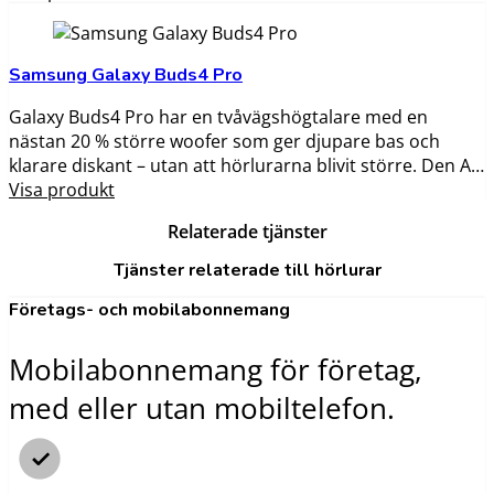
adaptiv brusreducering stänger ute oönskat ljud i
kollektivtrafiken, på kontoret eller hemma. Med
Bluetooth 6.1, IP54-skydd mot stänk och damm samt upp
Samsung Galaxy Buds4 Pro
till 30 timmars total speltid med fodralet passar de för
långa dagar med musik, samtal och poddar.
Galaxy Buds4 Pro har en tvåvägshögtalare med en
nästan 20 % större woofer som ger djupare bas och
klarare diskant – utan att hörlurarna blivit större. Den AI-
anpassade brusreduceringen analyserar din örongång
Visa produkt
och justerar inställningarna i realtid för bästa möjliga
Relaterade tjänster
ljudupplevelse. Med stöd för 24-bitars Hi-Fi-ljud,
huvudgestkontroll och IP57-klassning passar de lika bra
Tjänster relaterade till hörlurar
för pendling som träning.
Företags- och mobilabonnemang
Mobilabonnemang för företag,
med eller utan mobiltelefon.