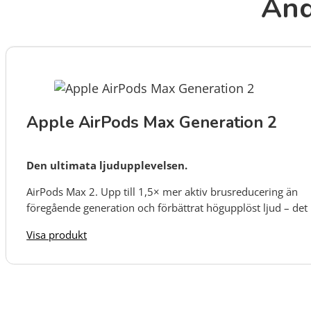
And
Apple AirPods Max Generation 2
Den ultimata ljudupplevelsen.
AirPods Max 2. Upp till 1,5× mer aktiv brusreducering än
föregående generation och förbättrat högupplöst ljud – det
är den ultimata ljudupplevelsen med over ear-hörlurar.
Visa produkt