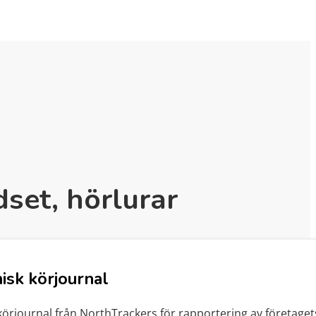
dset, hörlurar
isk körjournal
körjournal från NorthTrackers för rapportering av företage