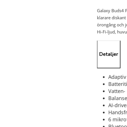
Galaxy Buds4 P
klarare diskant
örongång och ju
Hi-Fi-ljud, huv
Detaljer
Adaptiv
Batterit
Vatten-
Balanse
AI-drive
Handsfr
6 mikrof
Bluetoo