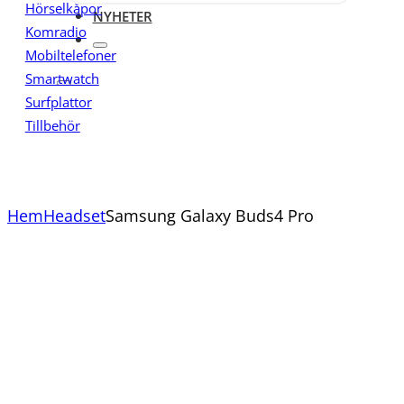
Hörselkåpor
NYHETER
Komradio
Mobiltelefoner
Smartwatch
Surfplattor
Tillbehör
Hem
Headset
Samsung Galaxy Buds4 Pro