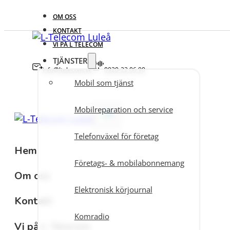
OM OSS
KONTAKT
VI PÅ L TELECOM
TJÄNSTER
info@ltelecom.se
0920-22 06 90
Mobil som tjänst
Mobilreparation och service
Telefonväxel för företag
Hem
Företags- & mobilabonnemang
Om oss
Elektronisk körjournal
Kontakt
Komradio
Vi på L Telecom