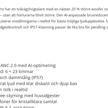
ro har en tvåvägshögtalare med en nästan 20 % större woofer s
 – utan att hörlurarna blivit större. Den AI-anpassade brusreduce
sterar inställningarna i realtid för bästa möjliga ljudupplevelse. 
udgestkontroll och IP57-klassning passar de lika bra för pendling 
 ANC 2.0 med AI-optimering
id: 6 + 23 timmar
 och dammtålig (IP57)
rat ljud med klar diskant och djup bas
n tolk i realtid
ee-styrning med huvudgester
oner för kristallklara samtal
th 6.1-anslutning