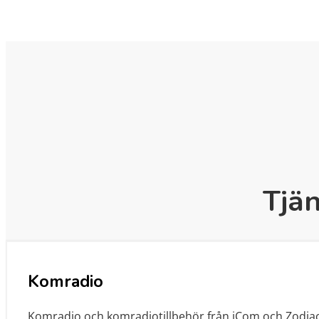
Tjän
Komradio
Komradio och komradiotillbehör från iCom och Zodiac