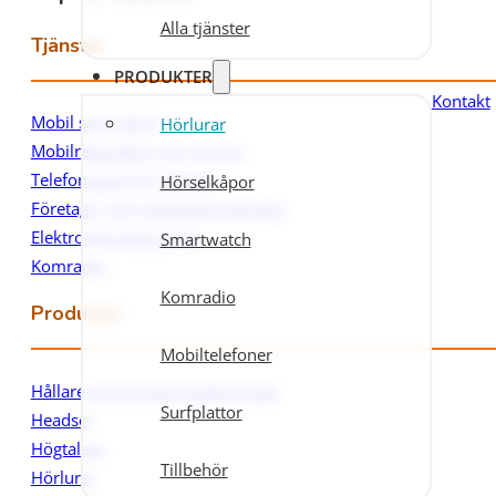
Alla tjänster
Tjänster
PRODUKTER
Kontakt
Mobil som tjänst
Hörlurar
Mobilreparation och service
Telefonväxel för företag
Hörselkåpor
Företags- och mobilabonnemang
Elektronisk körjournal
Smartwatch
Komradio
Komradio
Produkter
Mobiltelefoner
Hållare och monteringslösningar
Surfplattor
Headset
Högtalare
Tillbehör
Hörlurar