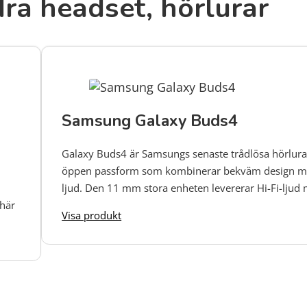
ra headset, hörlurar
Samsung Galaxy Buds4
Galaxy Buds4 är Samsungs senaste trådlösa hörlur
öppen passform som kombinerar bekväm design med
ljud. Den 11 mm stora enheten levererar Hi-Fi-ljud
 här
för 24-bitars upplösning, medan adaptiv brusreduc
Visa produkt
stänger ute oönskat ljud i kollektivtrafiken, på konto
hemma. Med Bluetooth 6.1, IP54-skydd mot stänk
samt upp till 30 timmars total speltid med fodralet 
för långa dagar med musik, samtal och poddar.