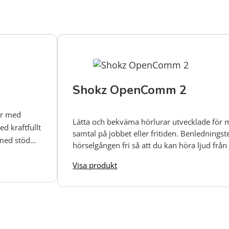
Shokz OpenComm 2
ar med
Lätta och bekväma hörlurar utvecklade för 
 kraftfullt
samtal på jobbet eller fritiden. Benlednings
 med stöd
hörselgången fri så att du kan höra ljud frå
ering
samtidigt som du hör den du pratar med klart
Visa produkt
ret eller
Brusreducerande bommikrofon, 30 meters r
 och damm
telefonen och upp till 16 timmars taltid på e
passar de