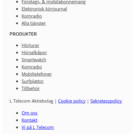
Företags- & mobilabonnemang
Elektronisk körjournal
Komradio
Alla tjänster
PRODUKTER
Hörlurar
Hörselkåpor
Smartwatch
Komradio
Mobiltelefoner
Surfplattor
Tillbehör
L Telecom Aktiebolag |
Cookie policy
|
Sekretesspolicy
Om oss
Kontakt
Vi på L Telecom