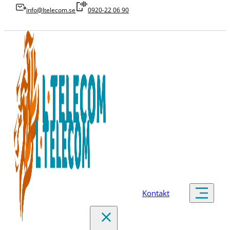
info@ltelecom.se
0920-22 06 90
Kontakt