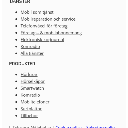
TJÄNSTER
Mobil som tjänst
Mobilreparation och service
Telefonväxel för företag
Företags- & mobilabonnemang
Elektronisk körjournal
Komradio
Alla tjänster
PRODUKTER
Hörlurar
Hörselkåpor
Smartwatch
Komradio
Mobiltelefoner
Surfplattor
Tillbehör
L Telecom Aktiebolag |
Cookie policy
|
Sekretesspolicy