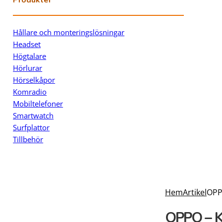
Hållare och monteringslösningar
Headset
Högtalare
Hörlurar
Hörselkåpor
Komradio
Mobiltelefoner
Smartwatch
Surfplattor
Tillbehör
Hem
Artikel
OPP
OPPO – K