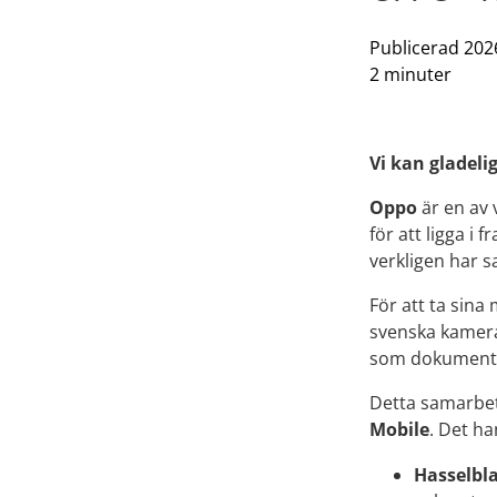
Publicerad 202
2 minuter
Vi kan gladeli
Oppo
är en av 
för att ligga i
verkligen har 
För att ta sina
svenska kamera
som dokumente
Detta samarbet
Mobile
. Det h
Hasselbla