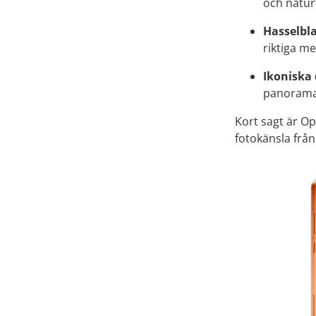
och naturt
Hasselbl
riktiga m
Ikoniska 
panorama
Kort sagt är O
fotokänsla frå