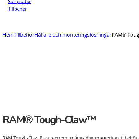
Surfplattor
Tillbehör
Hem
Tillbehör
Hållare och monteringslösningar
RAM® Toug
RAM® Tough-Claw™
RAM Tough-Claw är ett extremt mångsidigt monteringstillbehör s