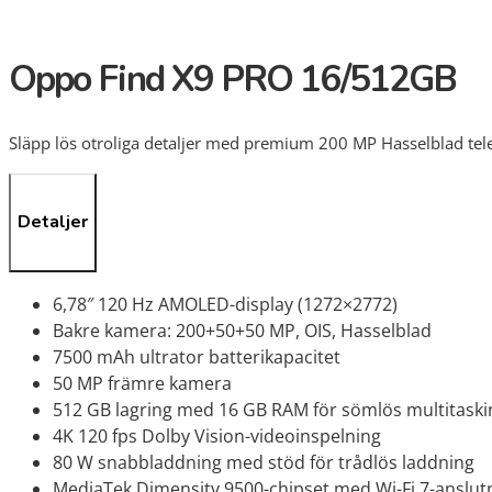
Oppo Find X9 PRO 16/512GB
Släpp lös otroliga detaljer med premium 200 MP Hasselblad te
Detaljer
6,78″ 120 Hz AMOLED-display (1272×2772)
Bakre kamera: 200+50+50 MP, OIS, Hasselblad
7500 mAh ultrator batterikapacitet
50 MP främre kamera
512 GB lagring med 16 GB RAM för sömlös multitaski
4K 120 fps Dolby Vision-videoinspelning
80 W snabbladdning med stöd för trådlös laddning
MediaTek Dimensity 9500-chipset med Wi-Fi 7-anslut